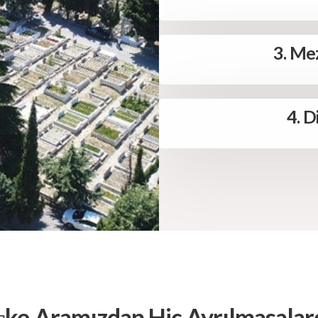
3. Mez
4. D
ke Aramızdan Hiç Ayrılmasalardı