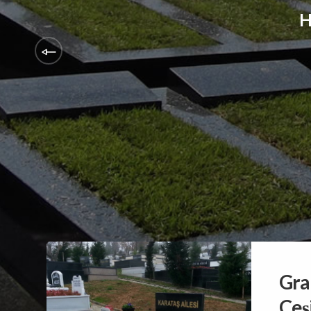
Gra
Çeşi