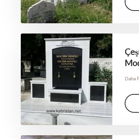
Çeş
Mod
Daha F