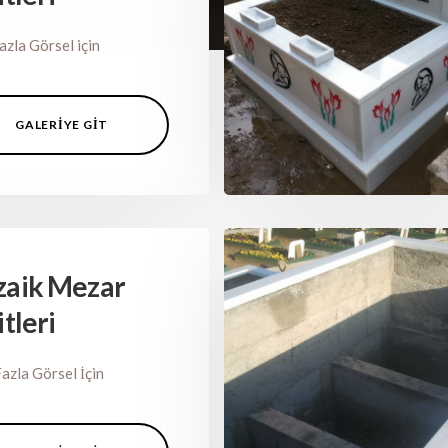
azla Görsel için
GALERIYE GIT
aik Mezar
tleri
azla Görsel İçin