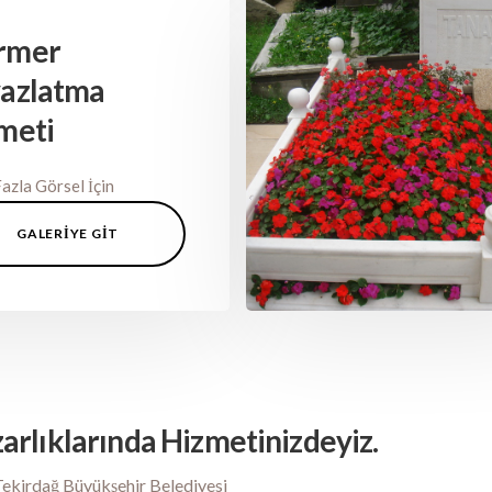
rmer
azlatma
meti
azla Görsel İçin
GALERIYE GIT
arlıklarında Hizmetinizdeyiz.
Tekirdağ Büyükşehir Belediyesi