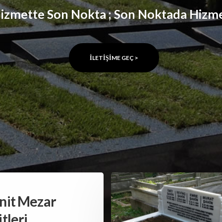
İLETIŞIME GEÇ >
nit Mezar
tleri