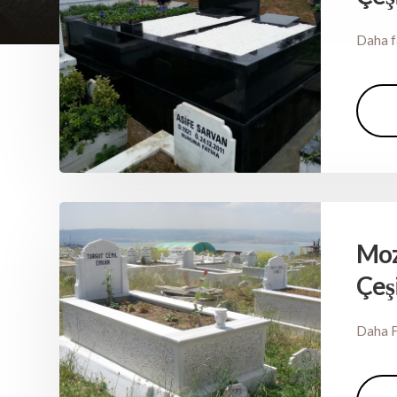
Daha f
Moz
Çeşi
Daha F