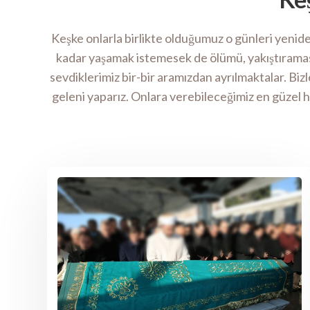
Keşke onlarla birlikte olduğumuz o günleri yenide
kadar yaşamak istemesek de ölümü, yakıştıramas
sevdiklerimiz bir-bir aramızdan ayrılmaktalar. Biz
geleni yaparız. Onlara verebileceğimiz en güzel he