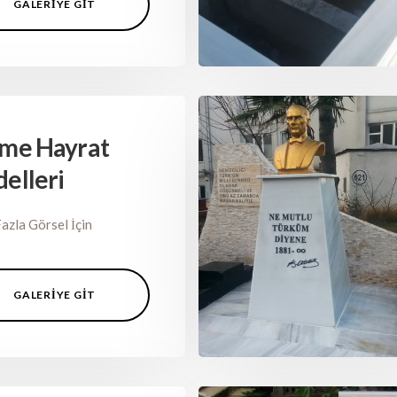
GALERIYE GIT
me Hayrat
elleri
azla Görsel İçin
GALERIYE GIT