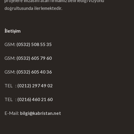
projelere imzasını atan firmamız belirlediği vizyonu
doğrultusunda ilerlemektedir.
İletişim
GSM:
(0532) 508 55 35
GSM:
(0532) 605 79 60
GSM:
(0532) 605 40 36
TEL :
(0212) 297 49 02
TEL :
(0216) 460 21 60
E-Mail:
bilgi@kabristan.net